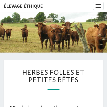
ÉLEVAGE ÉTHIQUE
Togg
navig
ÉLEVAGE
ÉTHIQUE
HERBES
HERBES FOLLES ET
FOLLES
PETITES BÊTES
ET
PETITES
BÊTES