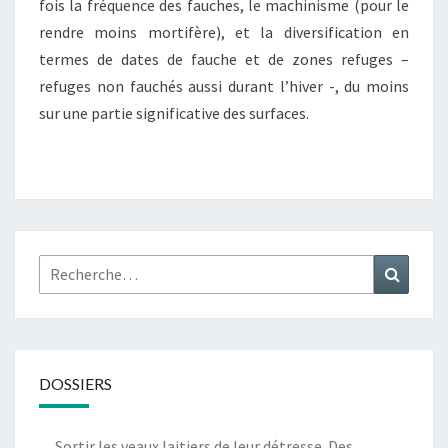
fois la fréquence des fauches, le machinisme (pour le
rendre moins mortifère), et la diversification en
termes de dates de fauche et de zones refuges –
refuges non fauchés aussi durant l’hiver -, du moins
sur une partie significative des surfaces.
Rechercher :
Recher
DOSSIERS
Sortir les veaux laitiers de leur détresse. Des