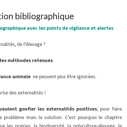
DE
L’ÉLEVAGE
tion bibliographique
iographique avec les points de vigilance et alertes
nalités, de l’élevage ?
 des méthodes retenues
.
france animale
ne peuvent plus être ignorées.
rtie des externalités !
veulent gonfler les externalités positives
, pour faire
le problème mais la solution. C’est pourquoi le chapitre
 les prairies, la biodiversité, la polyculture-élevage, le