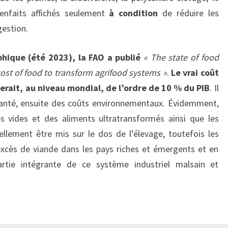
enfaits affichés seulement
à condition
de réduire les
gestion.
phique (été 2023), la FAO a publié
« The state of food
cost of food to transform agrifood systems »
.
Le vrai coût
rait, au niveau mondial, de l’ordre de 10 % du PIB
. Il
 santé, ensuite des coûts environnementaux. Évidemment,
es vides et des aliments ultratransformés ainsi que les
llement être mis sur le dos de l’élevage, toutefois les
l’excès de viande dans les pays riches et émergents et en
artie intégrante de ce système industriel malsain et