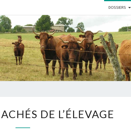
DOSSIERS
ÉLEV
ÉTHI
LES
CACHÉS DE L’ÉLEVAGE
COÛTS
CACHÉS